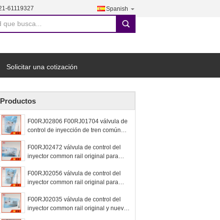
21-61119327
Spanish
search
Solicitar una cotización
Productos
F00RJ02806 F00RJ01704 válvula de
control de inyección de tren común
original para 0445120083
F00RJ02472 válvula de control del
inyector common rail original para
0445120182, 0445120183
F00RJ02056 válvula de control del
inyector common rail original para
0445120106, 0445120142
F00RJ02035 válvula de control del
inyector common rail original y nueva
para 0445120145, 0445120146,