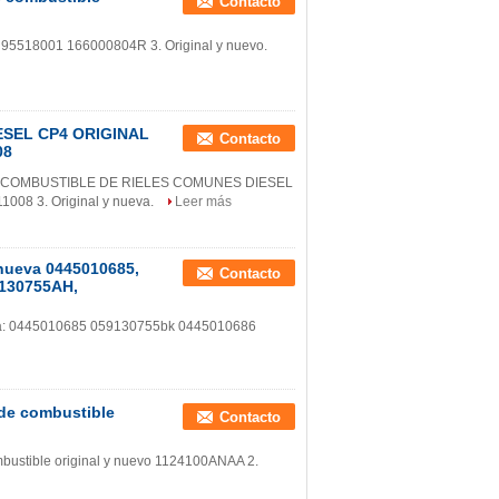
Contacto
9 95518001 166000804R 3. Original y nuevo.
SEL CP4 ORIGINAL
Contacto
08
A DE COMBUSTIBLE DE RIELES COMUNES DIESEL
008 3. Original y nueva.
Leer más
ueva 0445010685,
Contacto
9130755AH,
eza: 0445010685 059130755bk 0445010686
de combustible
Contacto
ustible original y nuevo 1124100ANAA 2.