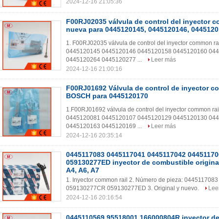
2024-12-16 21:05:36
F00RJ02035 válvula de control del inyector co
nueva para 0445120145, 0445120146, 044512
1. F00RJ02035 válvula de control del inyector common rai
0445120145 0445120146 0445120158 0445120160 04
0445120264 0445120277 ...
Leer más
2024-12-16 21:00:16
F00RJ01692 Válvula de control de inyector co
BOSCH para 0445120170
1.F00RJ01692 válvula de control del inyector common rail
0445120081 0445120107 0445120129 0445120130 04
0445120163 0445120169 ...
Leer más
2024-12-16 20:35:14
0445117083 0445117041 0445117042 0445117
059130277ED inyector de combustible origina
A4, A6, A7
1. Inyector common rail 2. Número de pieza: 0445117
059130277CR 059130277ED 3. Original y nuevo.
Lee
2024-12-16 20:16:54
0445110569 95518001 166000804R inyector d