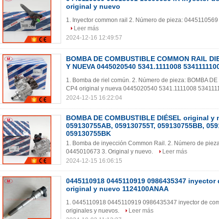
original y nuevo
1. Inyector common rail 2. Número de pieza: 044511056
Leer más
2024-12-16 12:49:57
BOMBA DE COMBUSTIBLE COMMON RAIL DIE
Y NUEVA 0445020540 5341.1111008 534111110
1. Bomba de riel común. 2. Número de pieza: BOMB
CP4 original y nueva 0445020540 5341.1111008 53411111
2024-12-15 16:22:04
BOMBA DE COMBUSTIBLE DIÉSEL original y n
059130755AB, 059130755T, 059130755BB, 05
059130755BK
1. Bomba de inyección Common Rail. 2. Número de pi
0445010673 3. Original y nuevo.
Leer más
2024-12-15 16:06:15
0445110918 0445110919 0986435347 inyector 
original y nuevo 1124100ANAA
1. 0445110918 0445110919 0986435347 inyector de comb
originales y nuevos.
Leer más