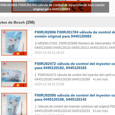
F00RJ02806 F00RJ01704 válvula de control de inyección de tren común
original para 0445120083
(256)
rtes de Bosch
F00RJ02806 F00RJ01704 válvula de control de
común original para 0445120083
1) MODELO NO.: F00RJ02806 Número de intercambio: F00R
0445120083 0445120110 0445120111 0445120141 04
2024-12-16 21:16:33
F00RJ02472 válvula de control del inyector c
para 0445120182, 0445120183
1. F00RJ02472 válvula de control del inyector del carril c
0445120182 0445120183 0445120289
Leer más
2024-12-16 21:12:58
F00RJ02056 válvula de control del inyector c
para 0445120106, 0445120142
1. Válvula de control del inyector common rail original F0
0445120106 0445120142 0445120232
Leer más