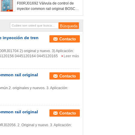
F00RJ01692 Válvula de control de
0445120160
inyector common rail original BOSCH
para 0445120170
 inyección de tren
Contacto
J01704 2) original y nuevo. 3) Aplicación:
45120156 0445120164 0445120165
Leer más
ommon rail original
Contacto
omún.2. originales y nuevos. 3. Aplicación:
ommon rail original
Contacto
0RJ02056. 2. Original y nuevo. 3. Aplicación: