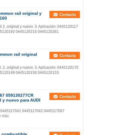
mmon rail original y
Contacto
0160
l 2. original y nuevo. 3. Aplicación: 0445120117
45120192 0445120215 0445120261
mmon rail original
Contacto
. 2. original y nuevo. 3. Aplicación: 0445120170
45120149 0445120150 0445120153
067 059130277CR
Contacto
l y nuevo para AUDI
083 0445117041 0445117042 0445117067
r más
e combustible